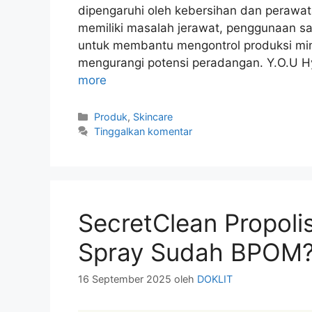
dipengaruhi oleh kebersihan dan perawata
memiliki masalah jerawat, penggunaan s
untuk membantu mengontrol produksi mi
mengurangi potensi peradangan. Y.O.U H
more
Kategori
Produk
,
Skincare
Tinggalkan komentar
SecretClean Propoli
Spray Sudah BPOM
16 September 2025
oleh
DOKLIT