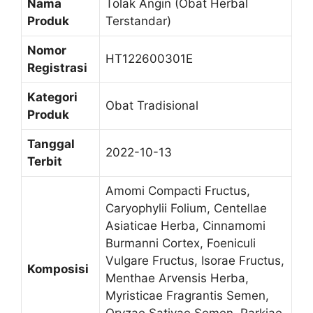
Nama
Tolak Angin (Obat Herbal
Produk
Terstandar)
Nomor
HT122600301E
Registrasi
Kategori
Obat Tradisional
Produk
Tanggal
2022-10-13
Terbit
Amomi Compacti Fructus,
Caryophylii Folium, Centellae
Asiaticae Herba, Cinnamomi
Burmanni Cortex, Foeniculi
Vulgare Fructus, Isorae Fructus,
Komposisi
Menthae Arvensis Herba,
Myristicae Fragrantis Semen,
Oryzae Sativae Semen, Parkiae