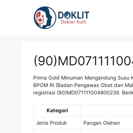
Langsung
ke
isi
(90)MD0711110
Prima Gold Minuman Mengandung Susu Ka
BPOM RI (Badan Pengawas Obat dan Mak
registrasi (90)MD071111004800236. Berik
Kategori
Jenis Produk
Pangan Olahan