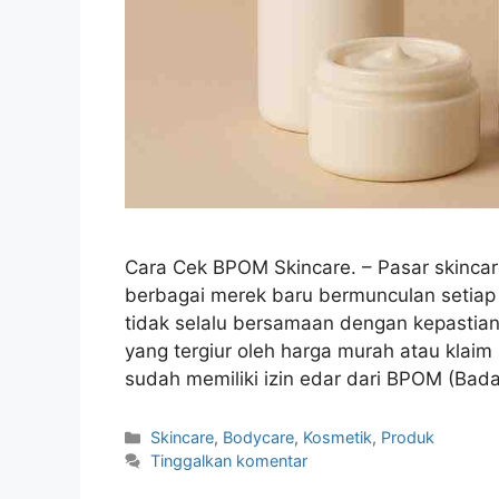
Cara Cek BPOM Skincare. – Pasar skinca
berbagai merek baru bermunculan setiap
tidak selalu bersamaan dengan kepasti
yang tergiur oleh harga murah atau klai
sudah memiliki izin edar dari BPOM (B
Kategori
Skincare
,
Bodycare
,
Kosmetik
,
Produk
Tinggalkan komentar