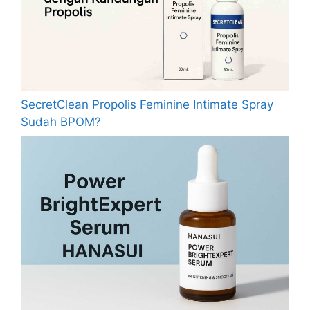
SecretClean Propolis Feminine Intimate Spray
Sudah BPOM?