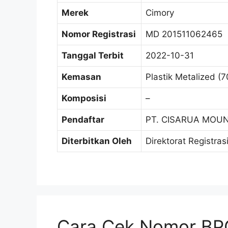
Merek
Cimory
Nomor Registrasi
MD 201511062465
Tanggal Terbit
2022-10-31
Kemasan
Plastik Metalized (7
Komposisi
–
Pendaftar
PT. CISARUA MOUN
Diterbitkan Oleh
Direktorat Registra
Cara Cek Nomor BPO