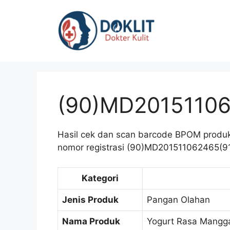
Langsung
ke
isi
(90)MD20151106
Hasil cek dan scan barcode BPOM produ
nomor registrasi (90)MD201511062465(91)
Kategori
Jenis Produk
Pangan Olahan
Nama Produk
Yogurt Rasa Mangg