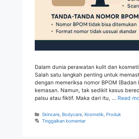
Dalam dunia perawatan kulit dan kosmeti
Salah satu langkah penting untuk mema
dengan memeriksa nomor BPOM (Badan P
kemasan. Namun, tak sedikit kasus ber
palsu atau fiktif. Maka dari itu, …
Read mo
Kategori
Skincare
,
Bodycare
,
Kosmetik
,
Produk
Tinggalkan komentar