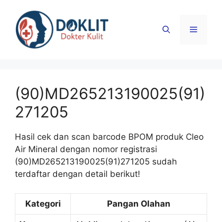
Langsung
ke
Menu
isi
(90)MD265213190025(91)
271205
Hasil cek dan scan barcode BPOM produk Cleo
Air Mineral dengan nomor registrasi
(90)MD265213190025(91)271205 sudah
terdaftar dengan detail berikut!
Kategori
Pangan Olahan