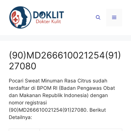
Langsung
ke
Menu
isi
(90)MD266610021254(91)
27080
Pocari Sweat Minuman Rasa Citrus sudah
terdaftar di BPOM RI (Badan Pengawas Obat
dan Makanan Republik Indonesia) dengan
nomor registrasi
(90)MD266610021254(91)27080. Berikut
Detailnya: