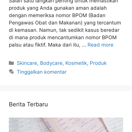
Salah satu langkah penting untuk memastikan
produk yang Anda gunakan aman adalah
dengan memeriksa nomor BPOM (Badan
Pengawas Obat dan Makanan) yang tercantum
di kemasan. Namun, tak sedikit kasus beredar
di mana produk mencantumkan nomor BPOM
palsu atau fiktif. Maka dari itu, …
Read more
Kategori
Skincare
,
Bodycare
,
Kosmetik
,
Produk
Tinggalkan komentar
Berita Terbaru