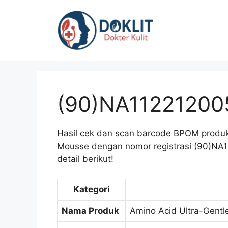
Langsung
ke
isi
(90)NA11221200
Hasil cek dan scan barcode BPOM produk 
Mousse dengan nomor registrasi (90)NA
detail berikut!
Kategori
Nama Produk
Amino Acid Ultra-Gentl