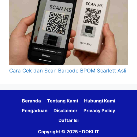
Cara Cek dan Scan Barcode BPOM Scarlett Asli
Beranda
Tentang Kami
Hubungi Kami
Pengaduan
Disclaimer
Privacy Policy
Daftar Isi
Copyright © 2025 - DOKLIT