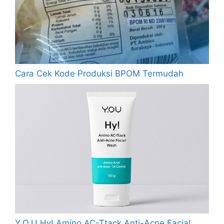
Cara Cek Kode Produksi BPOM Termudah
Y.O.U Hy! Amino AC-Ttack Anti-Acne Facial