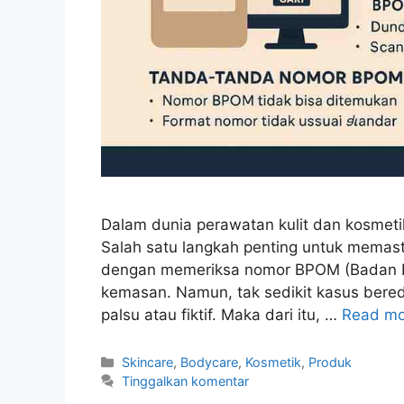
Dalam dunia perawatan kulit dan kosmeti
Salah satu langkah penting untuk mema
dengan memeriksa nomor BPOM (Badan P
kemasan. Namun, tak sedikit kasus ber
palsu atau fiktif. Maka dari itu, …
Read mo
Kategori
Skincare
,
Bodycare
,
Kosmetik
,
Produk
Tinggalkan komentar