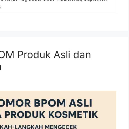
k
M Produk Asli dan
n