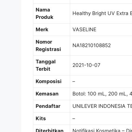
Nama
Healthy Bright UV Extra B
Produk
Merk
VASELINE
Nomor
NA18210108852
Registrasi
Tanggal
2021-10-07
Terbit
Komposisi
–
Kemasan
Botol: 100 mL, 200 mL,
Pendaftar
UNILEVER INDONESIA TB
Kits
–
Diterbitkan
Notifikasi Kosmetika – Di