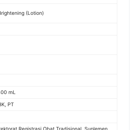
rightening (Lotion)
 400 mL
K, PT
rektorat Registrasi Obat Tradisional, Suplemen