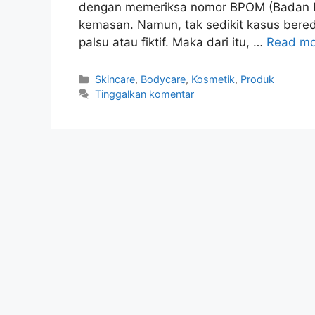
dengan memeriksa nomor BPOM (Badan P
kemasan. Namun, tak sedikit kasus ber
palsu atau fiktif. Maka dari itu, …
Read mo
Kategori
Skincare
,
Bodycare
,
Kosmetik
,
Produk
Tinggalkan komentar