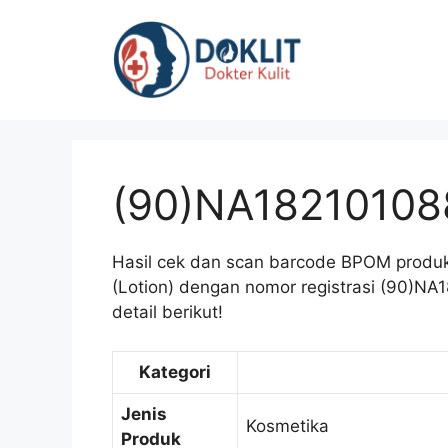
Langsung
ke
isi
(90)NA18210108
Hasil cek dan scan barcode BPOM produk 
(Lotion) dengan nomor registrasi (90)N
detail berikut!
Kategori
Jenis
Kosmetika
Produk