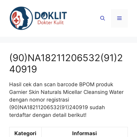
Langsung
ke
Menu
isi
(90)NA18211206532(91)2
40919
Hasil cek dan scan barcode BPOM produk
Garnier Skin Naturals Micellar Cleansing Water
dengan nomor registrasi
(90)NA18211206532(91)240919 sudah
terdaftar dengan detail berikut!
Kategori
Informasi