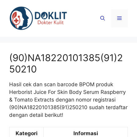
Langsung
ke
Menu
isi
(90)NA18220101385(91)2
50210
Hasil cek dan scan barcode BPOM produk
Herborist Juice For Skin Body Serum Raspberry
& Tomato Extracts dengan nomor registrasi
(90)NA18220101385(91)250210 sudah terdaftar
dengan detail berikut!
Kategori
Informasi