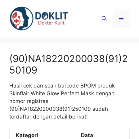
Langsung
ke
Menu
isi
(90)NA18220200038(91)2
50109
Hasil cek dan scan barcode BPOM produk
Skinflair White Glow Perfect Mask dengan
nomor registrasi
(90)NA18220200038(91)250109 sudah
terdaftar dengan detail berikut!
Kategori
Data