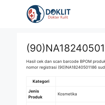
Langsung
ke
isi
(90)NA18240501
Hasil cek dan scan barcode BPOM pr
nomor registrasi (90)NA18240501186 suda
Kategori
Jenis
Kosmetika
Produk