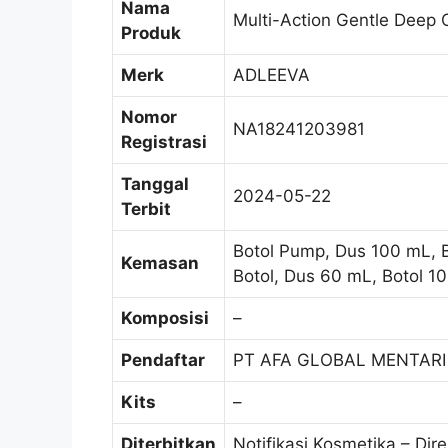
Nama
Multi-Action Gentle Deep
Produk
Merk
ADLEEVA
Nomor
NA18241203981
Registrasi
Tanggal
2024-05-22
Terbit
Botol Pump, Dus 100 mL, 
Kemasan
Botol, Dus 60 mL, Botol 1
Komposisi
–
Pendaftar
PT AFA GLOBAL MENTARI
Kits
–
Diterbitkan
Notifikasi Kosmetika – Dir