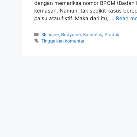
dengan memeriksa nomor BPOM (Badan P
kemasan. Namun, tak sedikit kasus ber
palsu atau fiktif. Maka dari itu, …
Read mo
Kategori
Skincare
,
Bodycare
,
Kosmetik
,
Produk
Tinggalkan komentar