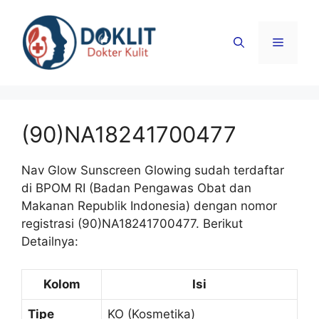
Langsung
ke
Menu
isi
(90)NA18241700477
Nav Glow Sunscreen Glowing sudah terdaftar
di BPOM RI (Badan Pengawas Obat dan
Makanan Republik Indonesia) dengan nomor
registrasi (90)NA18241700477. Berikut
Detailnya:
Kolom
Isi
Tipe
KO (Kosmetika)