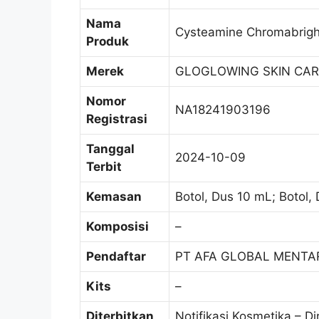
Nama
Cysteamine Chromabrigh
Produk
Merek
GLOGLOWING SKIN CAR
Nomor
NA18241903196
Registrasi
Tanggal
2024-10-09
Terbit
Kemasan
Botol, Dus 10 mL; Botol,
Komposisi
–
Pendaftar
PT AFA GLOBAL MENTA
Kits
–
Diterbitkan
Notifikasi Kosmetika – Di