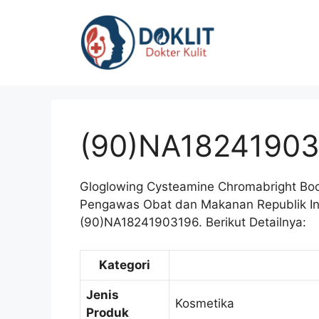
Langsung
ke
isi
(90)NA1824190
Gloglowing Cysteamine Chromabright Boo
Pengawas Obat dan Makanan Republik Ind
(90)NA18241903196. Berikut Detailnya:
Kategori
Jenis
Kosmetika
Produk