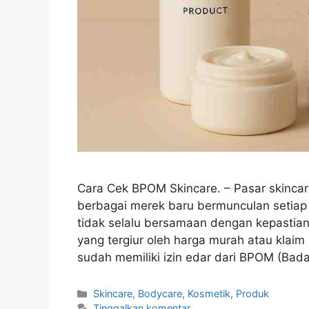
Cara Cek BPOM Skincare. – Pasar skinca
berbagai merek baru bermunculan setiap
tidak selalu bersamaan dengan kepasti
yang tergiur oleh harga murah atau klai
sudah memiliki izin edar dari BPOM (B
Kategori
Skincare
,
Bodycare
,
Kosmetik
,
Produk
Tinggalkan komentar