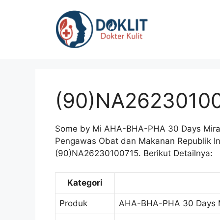
Langsung
ke
isi
(90)NA2623010
Some by Mi AHA-BHA-PHA 30 Days Miracl
Pengawas Obat dan Makanan Republik Ind
(90)NA26230100715. Berikut Detailnya:
Kategori
Produk
AHA-BHA-PHA 30 Days M