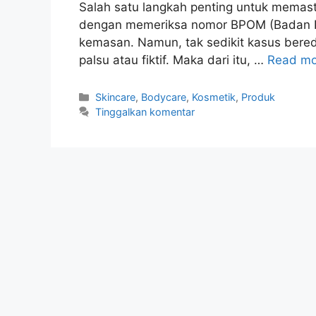
Salah satu langkah penting untuk mema
dengan memeriksa nomor BPOM (Badan P
kemasan. Namun, tak sedikit kasus ber
palsu atau fiktif. Maka dari itu, …
Read mo
Kategori
Skincare
,
Bodycare
,
Kosmetik
,
Produk
Tinggalkan komentar