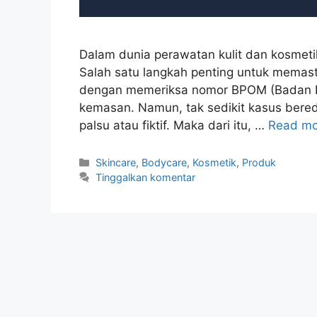
Dalam dunia perawatan kulit dan kosmeti
Salah satu langkah penting untuk mema
dengan memeriksa nomor BPOM (Badan P
kemasan. Namun, tak sedikit kasus ber
palsu atau fiktif. Maka dari itu, …
Read mo
Kategori
Skincare
,
Bodycare
,
Kosmetik
,
Produk
Tinggalkan komentar