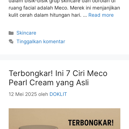
dalam bisik-bisik grup skincare dan obrolan di
ruang facial adalah Meco. Merek ini menjanjikan
kulit cerah dalam hitungan hari. …
Read more
Kategori
Skincare
Tinggalkan komentar
Terbongkar! Ini 7 Ciri Meco
Pearl Cream yang Asli
12 Mei 2025
oleh
DOKLIT