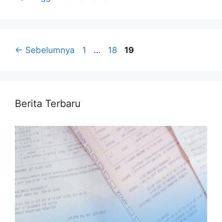
Halaman
Halaman
Halaman
←
Sebelumnya
1
…
18
19
Berita Terbaru