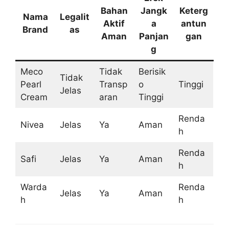
Bahan
Jangk
Keterg
Nama
Legalit
Aktif
a
antun
Brand
as
Aman
Panjan
gan
g
Meco
Tidak
Berisik
Tidak
Pearl
Transp
o
Tinggi
Jelas
Cream
aran
Tinggi
Renda
Nivea
Jelas
Ya
Aman
h
Renda
Safi
Jelas
Ya
Aman
h
Warda
Renda
Jelas
Ya
Aman
h
h