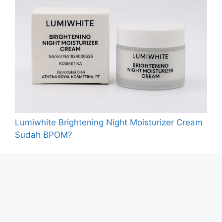
Lumiwhite Brightening Night Moisturizer Cream
Sudah BPOM?
Sonik Scents Viera Drop Face Serum Vit C +
Saffron
Review Skintific 5X Ceramide Serum Sunscreen
SPF50 PA++++