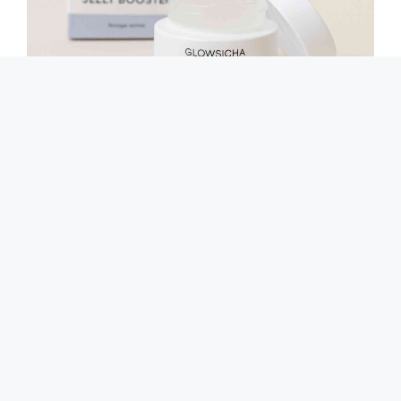
Glowsicha Bright Night Jelly Booster Apakah
Sudah BPOM?