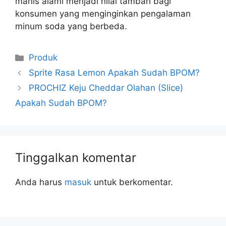
manis alami menjadi nilai tambah bagi
konsumen yang menginginkan pengalaman
minum soda yang berbeda.
Kategori
Produk
Sprite Rasa Lemon Apakah Sudah BPOM?
PROCHIZ Keju Cheddar Olahan (Slice)
Apakah Sudah BPOM?
Tinggalkan komentar
Anda harus
masuk
untuk berkomentar.