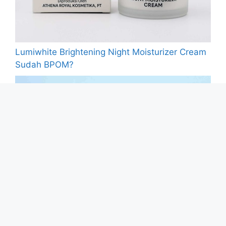
Lumiwhite Brightening Night Moisturizer Cream
Sudah BPOM?
Sonik Scents Viera Drop Face Serum Vit C +