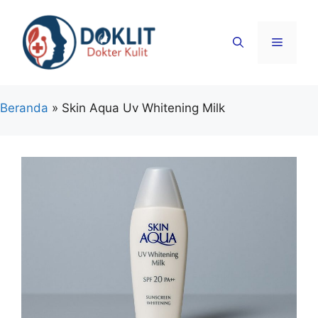
Langsung
ke
Menu
isi
Beranda
»
Skin Aqua Uv Whitening Milk