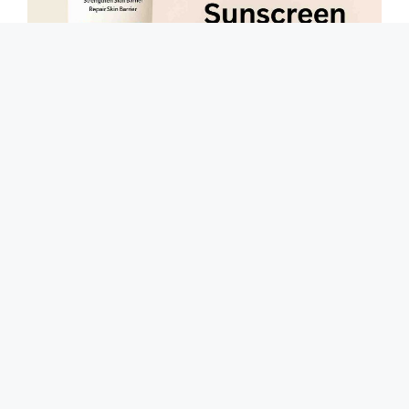
Review Skintific 5X Ceramide Serum Sunscreen
SPF50 PA++++