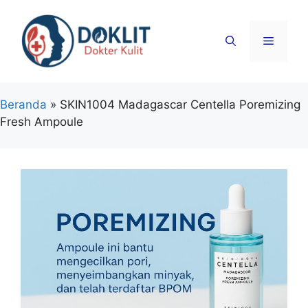
Langsung
ke
Menu
isi
Beranda
»
SKIN1004 Madagascar Centella Poremizing
Fresh Ampoule